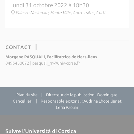
lundi 31 octobre 2022 à 18h30
Palazzu Naziunale, Haute Ville, Autres sites, Corti
CONTACT
Morgane PASQUALI, Facilitatrice de tiers-lieux
0495450072
|
pasquali_m@univ-corse.fr
Plan du site
| Directeur de la publication : Dominique
Cancellieri | Responsable éditorial : Audrina Lhotellier et
Leria Paolini
Suivre l'Università di Corsica