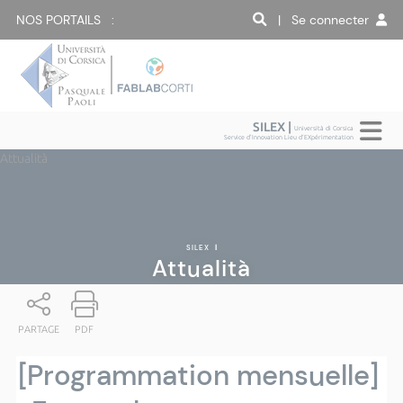
NOS PORTAILS :
| Se connecter
SILEX |
Università di Corsica
Service d'Innovation Lieu d'EXpérimentation
Attualità
SILEX
|
Attualità
PARTAGE
PDF
[Programmation mensuelle]