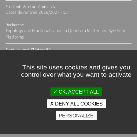
Etudiants & futurs étudiants
Dates de rentrée 2026/2027 | IUT
Recherche
Topology and Fractionalisation in Quantum Matter and Synthetic
Platforms
Fundazione di l'Università
Résidence Ange Tomasi "Lagune and Zeste" avec la photographe
Diane Moulenc
This site uses cookies and gives you
control over what you want to activate
TOUTES LES ACTUS
OK, ACCEPT ALL
DENY ALL COOKIES
Crédits et mentions légales
PERSONALIZE
Contacts
Plan d'accès
Espace presse
Photothèque
Recrutement
Marchés publics