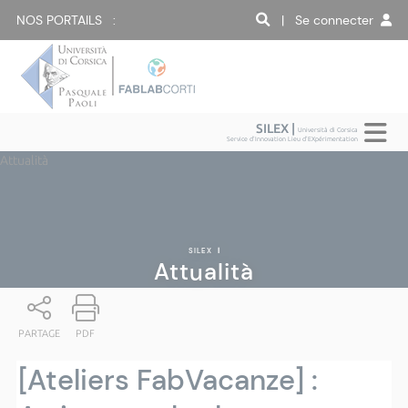
NOS PORTAILS :
| Se connecter
SILEX |
Università di Corsica
Service d'Innovation Lieu d'EXpérimentation
Attualità
SILEX
|
Attualità
PARTAGE
PDF
[Ateliers FabVacanze] :