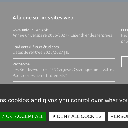
A la une sur nos sites web
www.universita.corsica
Fund
Année universitaire 2026/2027 - Calendrier des rentrées
Rés
pho
Etudiants & futurs étudiants
Dates de rentrée 2026/2027 | IUT
Recherche
Les Rendez-vous de l'IES Cargèse : Quantiquement votre :
Pourquoi les trains flottent-ils ?
ses cookies and gives you control over what you
OK, ACCEPT ALL
DENY ALL COOKIES
PERSO
Contacts
Plan d'accès
Espace 