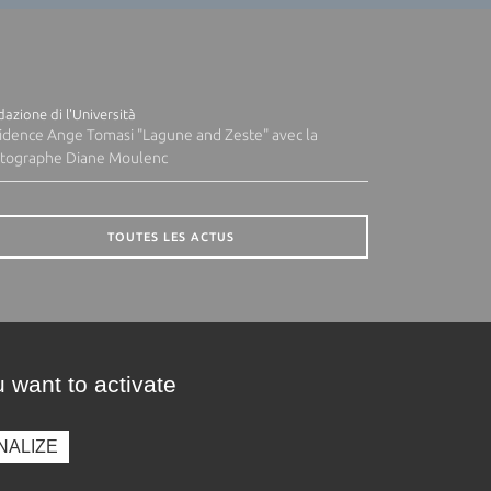
azione di l'Università
idence Ange Tomasi "Lagune and Zeste" avec la
tographe Diane Moulenc
TOUTES LES ACTUS
 want to activate
NALIZE
presse
Photothèque
Recrutement
Marchés publics