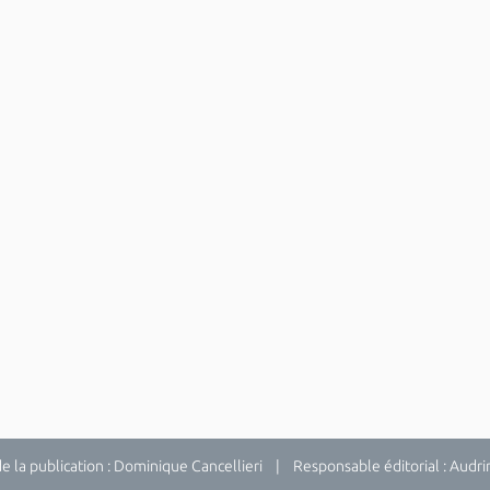
la publication : Dominique Cancellieri | Responsable éditorial : Audrina 