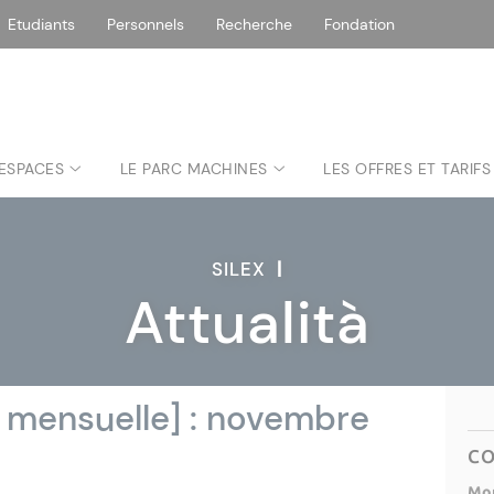
Etudiants
Personnels
Recherche
Fondation
 ESPACES
LE PARC MACHINES
LES OFFRES ET TARIFS
SILEX
|
Attualità
 mensuelle] : novembre
C
Mor