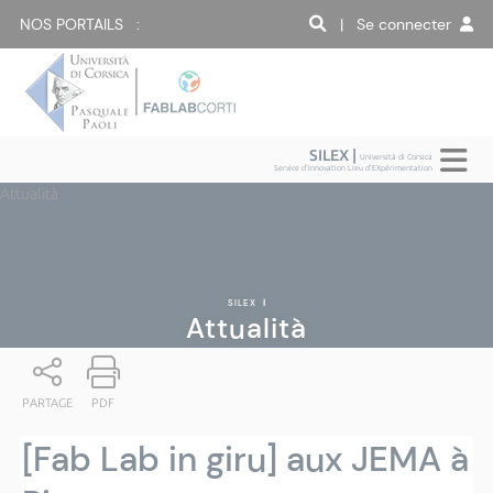
NOS PORTAILS :
| Se connecter
SILEX |
Università di Corsica
Service d'Innovation Lieu d'EXpérimentation
Attualità
SILEX
|
Attualità
PARTAGE
PDF
[Fab Lab in giru] aux JEMA à