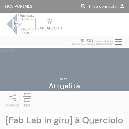
NOS PORTAILS :
| Se connecter
SILEX |
Università di Corsica
Service d'Innovation Lieu d'EXpérimentation
Attualità
SILEX
|
Attualità
PARTAGE
PDF
[Fab Lab in giru] à Querciolo