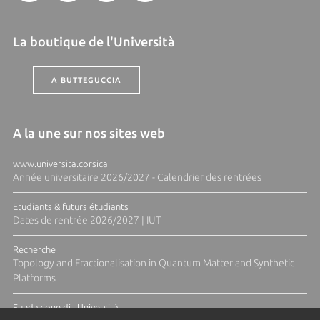
La boutique de l'Università
A BUTTEGUCCIA
A la une sur nos sites web
www.universita.corsica
Année universitaire 2026/2027 - Calendrier des rentrées
Etudiants & futurs étudiants
Dates de rentrée 2026/2027 | IUT
Recherche
Topology and Fractionalisation in Quantum Matter and Synthetic
Platforms
Fundazione di l'Università