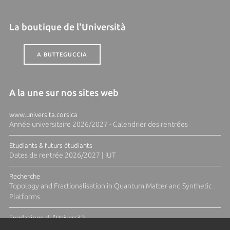
La boutique de l'Università
A BUTTEGUCCIA
A la une sur nos sites web
www.universita.corsica
Année universitaire 2026/2027 - Calendrier des rentrées
Etudiants & futurs étudiants
Dates de rentrée 2026/2027 | IUT
Recherche
Topology and Fractionalisation in Quantum Matter and Synthetic
Platforms
Fundazione di l'Università
Résidence Ange Tomasi "Lagune and Zeste" avec la photographe