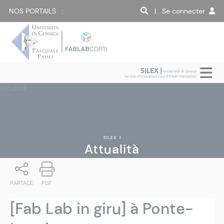
NOS PORTAILS :
| Se connecter
SILEX |
Università di Corsica
Service d'Innovation Lieu d'EXpérimentation
Attualità
SILEX
|
Attualità
PARTAGE
PDF
[Fab Lab in giru] à Ponte-