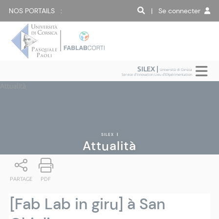
NOS PORTAILS :
| Se connecter
SILEX |
Università di Corsica
Service d'Innovation Lieu d'EXpérimentation
Attualità
SILEX
|
Attualità
PARTAGE
PDF
[Fab Lab in giru] à San