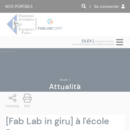
NOS PORTAILS :
| Se connecter
SILEX |
Università di Corsica
Service d'Innovation Lieu d'EXpérimentation
Attualità
SILEX
|
Attualità
PARTAGE
PDF
[Fab Lab in giru] à l'école