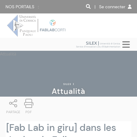
NOS PORTAILS :
| Se connecter
SILEX |
Università di Corsica
Service d'Innovation Lieu d'EXpérimentation
Attualità
SILEX
|
Attualità
PARTAGE
PDF
[Fab Lab in giru] dans les