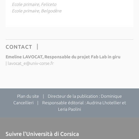
Ecole primaire, Feliceto
Ecole primaire, Belgodère
CONTACT
Emeline LAVOCAT, Responsable du projet Fab Lab in giru
|
lavocat_e@univ-corse.fr
Plan du site
| Directeur de la publication : Dominique
Cancellieri | Responsable éditorial : Audrina Lhotellier et
Leria Paolini
Suivre l'Università di Corsica