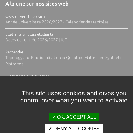
A la une sur nos sites web
www.universita.corsica
Année universitaire 2026/2027 - Calendrier des rentrées
Etudiants & futurs étudiants
Dates de rentrée 2026/2027 | IUT
Recherche
Topology and Fractionalisation in Quantum Matter and Synthetic
Platforms
Fundazione di l'Università
Résidence Ange Tomasi "Lagune and Zeste" avec la photographe
Diane Moulenc
This site uses cookies and gives you
control over what you want to activate
TOUTES LES ACTUS
OK, ACCEPT ALL
DENY ALL COOKIES