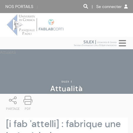
NOS PORTAILS :
| Se connecter
SILEX |
Università di Corsica
Service d'Innovation Lieu d'EXpérimentation
Attualità
SILEX
|
Attualità
PARTAGE
PDF
[i fab 'attelli] : fabrique une