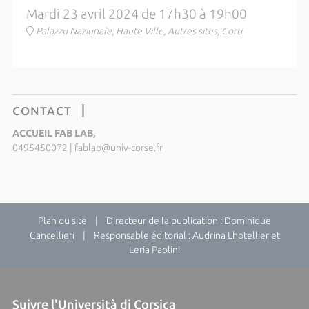
Mardi 23 avril 2024 de 17h30 à 19h00
Palazzu Naziunale, Haute Ville, Autres sites, Corti
CONTACT
ACCUEIL FAB LAB,
0495450072
|
fablab@univ-corse.fr
Plan du site
| Directeur de la publication : Dominique
Cancellieri | Responsable éditorial : Audrina Lhotellier et
Leria Paolini
Suivre l'Università di Corsica