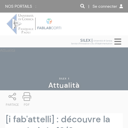
NOS PORTAILS :
| Se connecter
SILEX |
Università di Corsica
Service d'Innovation Lieu d'EXpérimentation
Attualità
SILEX
|
Attualità
PARTAGE
PDF
[i fab'attelli] : découvre la