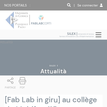
NOS PORTAILS :
| Se connecter
SILEX |
Università di Corsica
Service d'Innovation Lieu d'EXpérimentation
Attualità
SILEX
|
Attualità
PARTAGE
PDF
[Fab Lab in giru] au collège