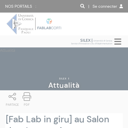
NOS PORTAILS :
| Se connecter
SILEX |
Università di Corsica
Service d'Innovation Lieu d'EXpérimentation
Attualità
SILEX
|
Attualità
PARTAGE
PDF
[Fab Lab in giru] au Salon