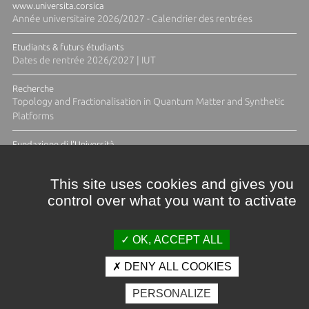
www.universita.corsica
Année universitaire 2026/2027 - Calendrier des rentrées
Etudiants & futurs étudiants
Dates de rentrée 2026/2027 | IUT
Recherche
Topology and Fractionalisation in Quantum Matter and Synthetic
Platforms
Fundazione di l'Università
Résidence Ange Tomasi "Lagune and Zeste" avec la photographe
Diane Moulenc
This site uses cookies and gives you
control over what you want to activate
TOUTES LES ACTUS
OK, ACCEPT ALL
DENY ALL COOKIES
Crédits et mentions légales
PERSONALIZE
Contacts
Plan d'accès
Espace presse
Photothèque