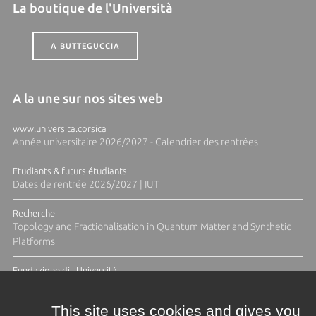
La boutique de l'Università
A BUTTEGUCCIA
A la une sur nos sites web
www.universita.corsica
Année universitaire 2026/2027 - Calendrier des rentrées
Etudiants & futurs étudiants
Dates de rentrée 2026/2027 | IUT
Recherche
Topology and Fractionalisation in Quantum Matter and Synthetic
Platforms
Fundazione di l'Università
Résidence Ange Tomasi "Lagune and Zeste" avec la photographe
Diane Moulenc
This site uses cookies and gives you